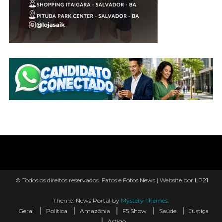
© Todos os direitos reservados. Fatos e Fotos News | Website por
LP21
Theme: News Portal by
Mystery Themes
.
Geral
Política
Amazônia
F5 Show
Saúde
Justiça
Artigo