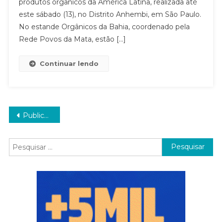
produtos orgânicos da América Latina, realizada até
este sábado (13), no Distrito Anhembi, em São Paulo.
No estande Orgânicos da Bahia, coordenado pela
Rede Povos da Mata, estão […]
Continuar lendo
Navegação
Publicações mais antigas
por
Pesquisar
posts
por: