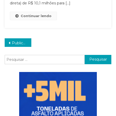
direta) de R$ 10,1 milhões para […]
Continuar lendo
Navegação
Publicações mais antigas
por
Pesquisar
posts
por: