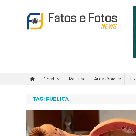
Skip
to
content
Fatos e Fotos News
Um site de noticial verdadeira e confiáveis.
Geral
Política
Amazônia
F5
TAG:
PUBLICA