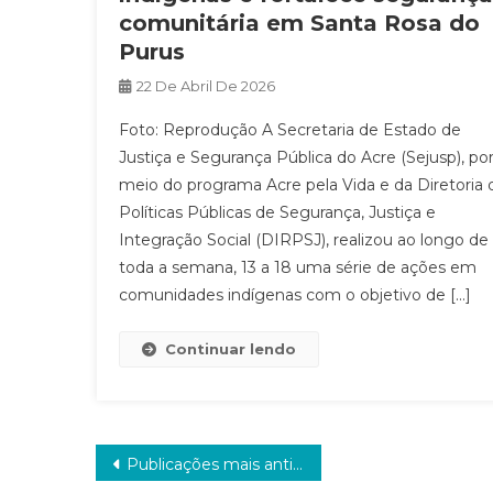
comunitária em Santa Rosa do
Purus
22 De Abril De 2026
Foto: Reprodução A Secretaria de Estado de
Justiça e Segurança Pública do Acre (Sejusp), po
meio do programa Acre pela Vida e da Diretoria 
Políticas Públicas de Segurança, Justiça e
Integração Social (DIRPSJ), realizou ao longo de
toda a semana, 13 a 18 uma série de ações em
comunidades indígenas com o objetivo de […]
Continuar lendo
Navegação
Publicações mais antigas