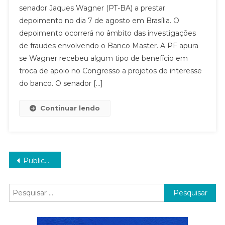
senador Jaques Wagner (PT-BA) a prestar
depoimento no dia 7 de agosto em Brasília. O
depoimento ocorrerá no âmbito das investigações
de fraudes envolvendo o Banco Master. A PF apura
se Wagner recebeu algum tipo de benefício em
troca de apoio no Congresso a projetos de interesse
do banco. O senador […]
Continuar lendo
Navegação
Publicações mais antigas
por
Pesquisar
posts
por: