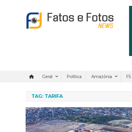
Skip
to
content
Fatos e Fotos News
Um site de noticial verdadeira e confiáveis.
Geral
Política
Amazônia
F5
TAG:
TARIFA