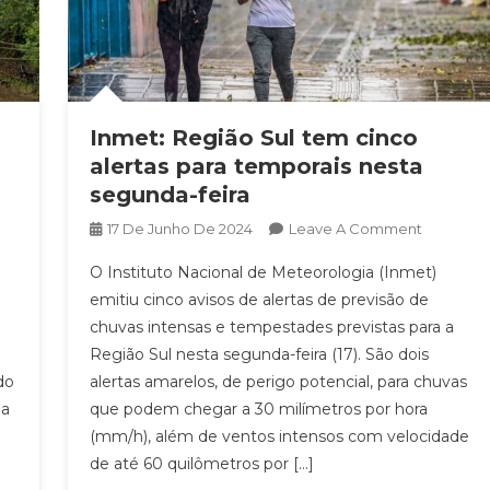
Inmet: Região Sul tem cinco
alertas para temporais nesta
segunda-feira
On
17 De Junho De 2024
Leave A Comment
Inmet:
O Instituto Nacional de Meteorologia (Inmet)
de
Região
emitiu cinco avisos de alertas de previsão de
Sul
chuvas intensas e tempestades previstas para a
Tem
Região Sul nesta segunda-feira (17). São dois
Cinco
bilidade,
Alertas
do
alertas amarelos, de perigo potencial, para chuvas
orais
Para
da
que podem chegar a 30 milímetros por hora
Temporai
(mm/h), além de ventos intensos com velocidade
Nesta
de até 60 quilômetros por […]
e
Segunda