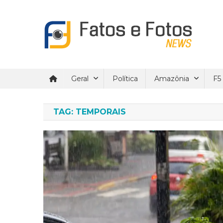
Skip
to
content
Fatos e Fotos News
Um site de noticial verdadeira e confiáveis.
Geral
Política
Amazônia
F5
TAG:
TEMPORAIS