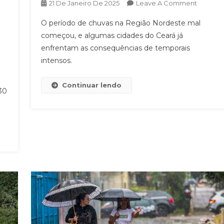
On
21 De Janeiro De 2025
Leave A Comment
Chuvas
O período de chuvas na Região Nordeste mal
Intensas
começou, e algumas cidades do Ceará já
Atinge
enfrentam as consequências de temporais
Cidades
m
intensos.
Cearens
Continuar lendo
30