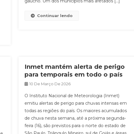
gaúcho. Um dos municípios mais afetados […]
Continuar lendo
Inmet mantém alerta de perigo
para temporais em todo o país
10 De Março De 2026
O Instituto Nacional de Meteorologia (Inmet)
emitiu alertas de perigo para chuvas intensas em
todas as regiões do país. Os maiores acumulados
de chuva nesta semana, até a próxima segunda-
feira (16), são previstos para o norte do estado de
São Paulo, Triângulo Mineiro, sul de Goiás e áreas
e,