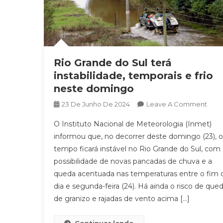
Rio Grande do Sul terá
instabilidade, temporais e frio
neste domingo
On
23 De Junho De 2024
Leave A Comment
Rio
O Instituto Nacional de Meteorologia (Inmet)
Gran
informou que, no decorrer deste domingo (23), o
Do
tempo ficará instável no Rio Grande do Sul, com
Sul
possibilidade de novas pancadas de chuva e a
Terá
Insta
queda acentuada nas temperaturas entre o fim 
Temp
dia e segunda-feira (24). Há ainda o risco de que
E
de granizo e rajadas de vento acima […]
Frio
Nest