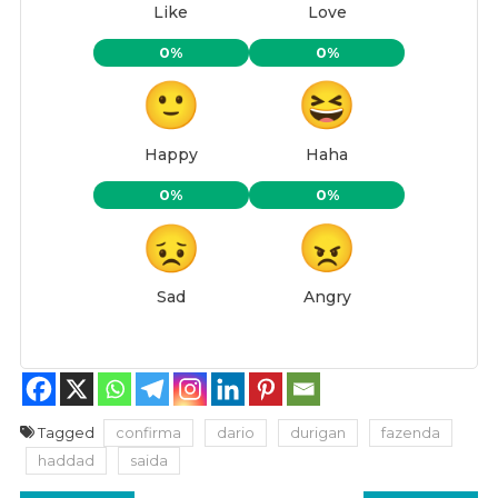
Like
Love
0%
0%
Happy
Haha
0%
0%
Sad
Angry
Tagged
confirma
dario
durigan
fazenda
haddad
saida