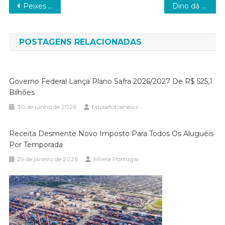
Navegação
Peixes contaminados trazem riscos à saúde de ribeirinhos na Amazônia
Dino dá 5 dias para senador explicar repasse de emendas à Lagoinha
de
Post
POSTAGENS RELACIONADAS
Governo Federal Lança Plano Safra 2026/2027 De R$ 525,1
Bilhões
30 de junho de 2026
fatosefotosnews
Receita Desmente Novo Imposto Para Todos Os Aluguéis
Por Temporada
29 de janeiro de 2026
Mirela Portugal