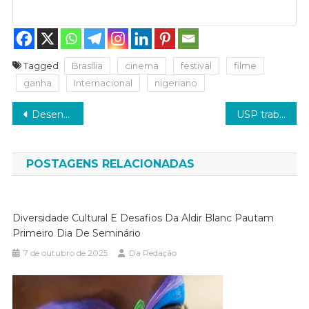
Tagged
Brasília
cinema
festival
filme
ganha
Internacional
nigeriano
Navegação
Desenrola Fies prevê desconto de até 99% das dívidas; confira regras
USP trabalha para implantação de cotas PcD no vestibular
de
Post
POSTAGENS RELACIONADAS
Diversidade Cultural E Desafios Da Aldir Blanc Pautam
Primeiro Dia De Seminário
7 de outubro de 2025
Da Redação