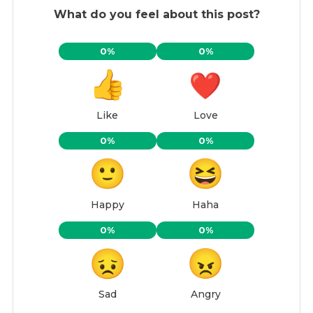
What do you feel about this post?
0%
0%
Like
Love
0%
0%
Happy
Haha
0%
0%
Sad
Angry