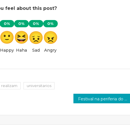
 feel about this post?
0%
0%
0%
0%
Happy
Haha
Sad
Angry
realizam
universitarios
Festival na periferia do DF traz hip hop contra escala 6×1