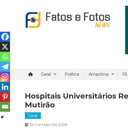
Skip
to
content
Fatos e Fotos News
Um site de noticial verdadeira e confiáveis.
Geral
Política
Amazônia
F5
Hospitais Universitários 
Mutirão
Geral
30 De Maio De 2026