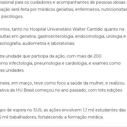
issional para os cuidadores e acompanhantes de pessoas idosas
ão será feita por médicos geriatras, enfermeiros, nutricionistas
 psicólogos.
entos, tanto no Hospital Universitário Walter Cantídio quanto na
ltas em geriatria, gastroenterologia, endocrinologia, urologia e
nografia, audiometria e laboratoriais.
tra unidade que participa da ação, com mais de 200
omo infectologia, pneumologia e cardiologia, e exames como
ras unidades.
meira, em março, teve como foco a saúde da mulher, e realizou
iativa da HU Brasil começou no ano passado, com três edições
empo de espera no SUS, as ações envolvem 1,1 mil estudantes das
,5 mil trabalhadores, fortalecendo a formação médica.