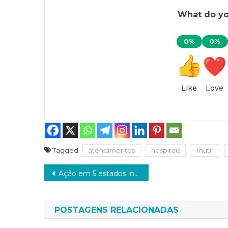
What do you
0%
0%
Like
Love
Tagged
atendimentos
hospitais
mutir
Navegação
Ação em 5 estados investiga ligação do PCC com setor de combustíveis
de
Post
POSTAGENS RELACIONADAS