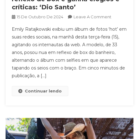
críticas: ‘Dio Santo’
On
15 De Outubro De 2024
Leave A Comment
Emily
Emily Ratajkowski exibiu um álbum de fotos ‘hot’ em
Ratajkowski
suas redes sociais, na manhã desta terça-feira (15),
Posa
agitando os internautas da web. A modelo, de 33
Nua
anos, posou nua em reflexo de box do banheiro,
Em
Reflexo
alternando o álbum com selfies em que aparece
De
tapando os seios com o braço. Em cinco minutos de
Box
publicação, a […]
E
Ganha
Continuar lendo
Elogios
E
Críticas:
‘Dio
Santo’