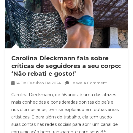
Carolina Dieckmann fala sobre
críticas de seguidores a seu corpo:
‘Não rebati e gosto!’
On
14 De Outubro De 2024
Leave A Comment
Carolina
Carolina Dieckmann, de 46 anos, é uma das atrizes
Dieckmann
mais conhecidas e consideradas bonitas do país e,
Fala
nos últimos anos, tem se explorado em outras áreas
Sobre
artísticas. E para além do trabalho, ela tem usado
Críticas
De
suas contas nas redes sociais para abrir um canal de
Seguidores
comunicação bem transparente com seus 8,5