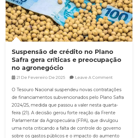
Suspensão de crédito no Plano
Safra gera críticas e preocupação
no agronegócio
On
21 De Fevereiro De 2025
Leave A Comment
Suspensão
O Tesouro Nacional suspendeu novas contratações
De
de financiamentos subvencionados pelo Plano Safra
Crédito
2024/25, medida que passou a valer nesta quarta-
No
feira (21). A decisão gerou forte reação da Frente
Plano
Safra
Parlamentar da Agropecuária (FPA), que divulgou
Gera
uma nota criticando a falta de controle do governo
Críticas
sobre os gastos públicos e o impacto do aumento