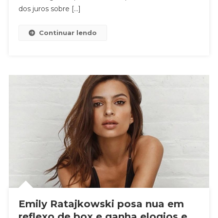
E
dos juros sobre […]
Preocupaçã
No
Continuar lendo
Agronegóci
Emily Ratajkowski posa nua em
reflexo de box e ganha elogios e