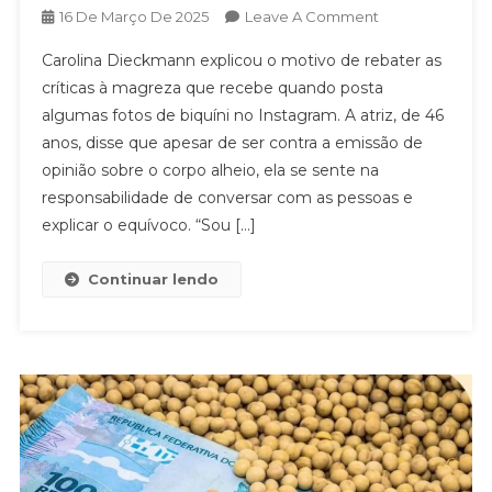
On
16 De Março De 2025
Leave A Comment
Carolina
Carolina Dieckmann explicou o motivo de rebater as
Dieckmann
críticas à magreza que recebe quando posta
Fala
algumas fotos de biquíni no Instagram. A atriz, de 46
Como
anos, disse que apesar de ser contra a emissão de
Lida
Com
opinião sobre o corpo alheio, ela se sente na
Críticas
responsabilidade de conversar com as pessoas e
Ao
explicar o equívoco. “Sou […]
Seu
Corpo:
Continuar lendo
‘Tenho
Direito’