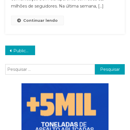
A
milhões de seguidores. Na última semana, […]
Seu
Corpo:
Continuar lendo
‘Não
Rebati
E
Gosto!’
Navegação
Publicações mais antigas
por
Pesquisar
posts
por: