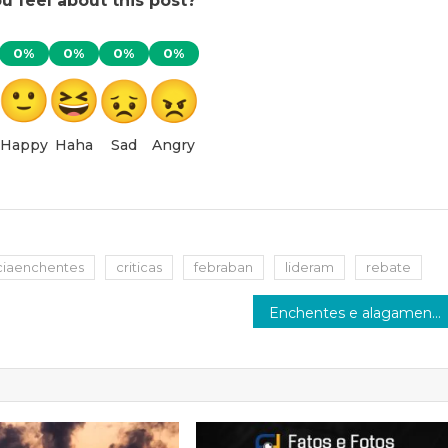
 feel about this post?
0%
0%
0%
0%
Happy
Haha
Sad
Angry
ciaenchentes
criticas
febraban
lideram
rebate
Enchentes e alagamentos lideram preocupações ambientais nas capitais