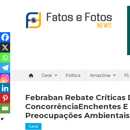
Skip
to
content
Fatos e Fotos News
Um site de noticial verdadeira e confiáveis.
Geral
Política
Amazônia
F5
Febraban Rebate Críticas 
ConcorrênciaEnchentes E
Preocupações Ambientais 
Geral