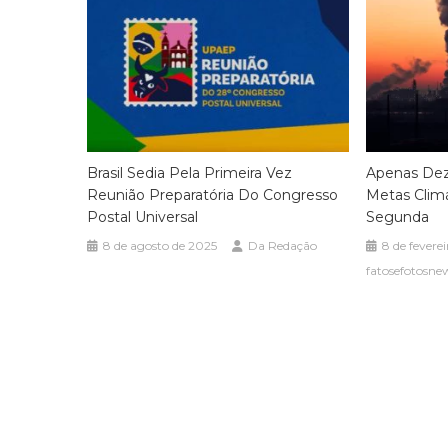
Brasil Sedia Pela Primeira Vez
Apenas Dez
Reunião Preparatória Do Congresso
Metas Climá
Postal Universal
Segunda
8 de agosto de 2025
Da Redação
8 de fevere
fatosefotosne