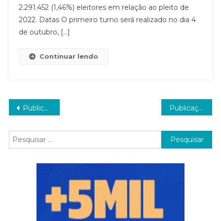
2.291.452 (1,46%) eleitores em relação ao pleito de
2022. Datas O primeiro turno será realizado no dia 4
de outubro, […]
Continuar lendo
Navegação
Publicações mais antigas
Publicações mais novas
por
Pesquisar
posts
por: