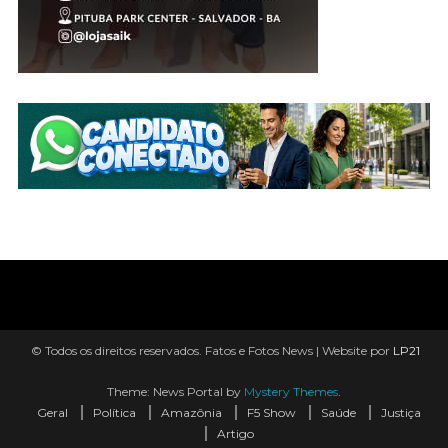
© Todos os direitos reservados. Fatos e Fotos News | Website por
LP21
Theme: News Portal by
Mystery Themes
.
Geral
Política
Amazônia
F5 Show
Saúde
Justiça
Artigo