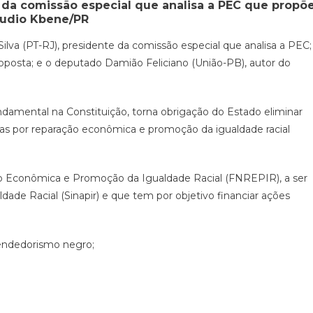
 da comissão especial que analisa a PEC que propõ
audio Kbene/PR
ilva (PT-RJ), presidente da comissão especial que analisa a PEC;
roposta; e o deputado Damião Feliciano (União-PB), autor do
undamental na Constituição, torna obrigação do Estado eliminar
icas por reparação econômica e promoção da igualdade racial
 Econômica e Promoção da Igualdade Racial (FNREPIR), a ser
ade Racial (Sinapir) e que tem por objetivo financiar ações
endedorismo negro;