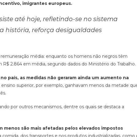
incentivo, imigrantes europeus.
iste até hoje, refletindo-se no sistema
 a história, reforça desigualdades
 na remuneração média: enquanto os homens não negros têm
 R$ 2.864 em média, segundo dados do Ministério do Trabalho.
 no país, as medidas não geraram ainda um aumento na
 ensino superior, por exemplo, ganhavam menos da metade qu
ês.
erando por outros mecanismos, dentre os quais se destaca a
m menos são mais afetadas pelos elevados impostos
 comida, dos transportes e nos produtos industrializadas, como 