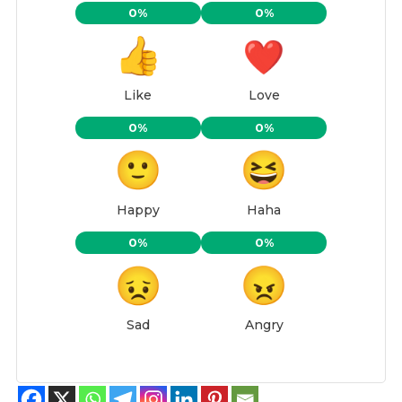
0%
0%
Like
Love
0%
0%
Happy
Haha
0%
0%
Sad
Angry