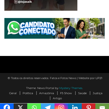
© Todos os direitos reservados. Fatos e Fotos News | Website por
LP21
Theme: News Portal by
Mystery Themes
.
Geral
Política
Amazônia
F5 Show
Saúde
Justiça
Artigo