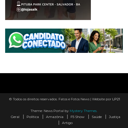
© Todos os direitos reservados. Fatos e Fotos News | Website por
LP21
Theme: News Portal by
Mystery Themes
.
Geral
Política
Amazônia
F5 Show
Saúde
Justiça
Artigo