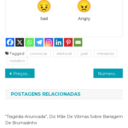
Sad
Angry
Tagged
convocar
eleitoral
justi
mesarios
outubro
Navegação
Preços de medicamentos podem variar mais de 2.400% em farmácias de SP
Número de acidentes com a rede elétrica cresceu no Brasil em 2025
de
Post
POSTAGENS RELACIONADAS
“Tragédia Anunciada”, Diz Mãe De Vítimas Sobre Barragem
De Brumadinho