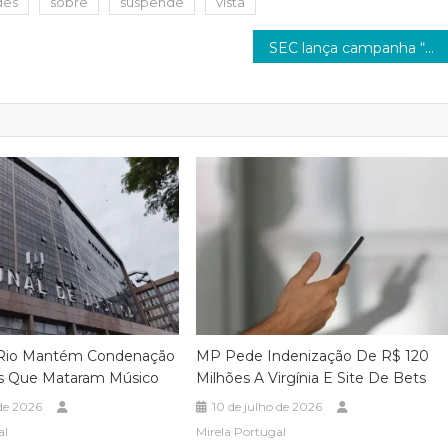
es
sobre
suspende
vista
SEC lança campanha “Você se reconhece?” para fortalecer autodeclaração consciente nas escolas estaduais
 Rio Mantém Condenação
MP Pede Indenização De R$ 120
 Que Mataram Músico
Milhões A Virgínia E Site De Bets
 de 2026
10 de julho de 2026
al
Mirela Portugal