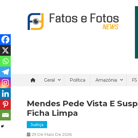
Skip
to
content
Fatos e Fotos News
Um site de noticial verdadeira e confiáveis.
Geral
Política
Amazônia
F5
Mendes Pede Vista E Susp
Ficha Limpa
Justiça
29 De Maio De 2026